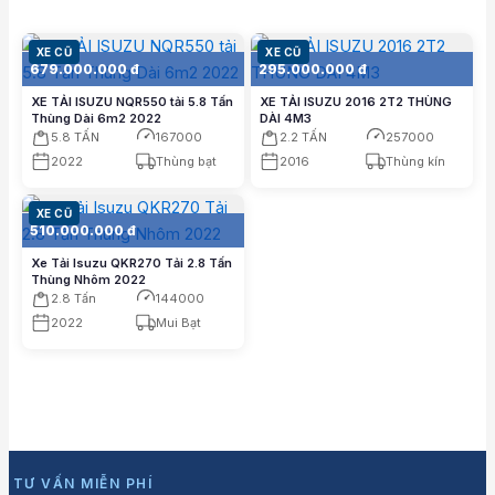
XE CŨ
XE CŨ
679.000.000 đ
295.000.000 đ
XE TẢI ISUZU NQR550 tải 5.8 Tấn
XE TẢI ISUZU 2016 2T2 THÙNG
Thùng Dài 6m2 2022
DÀI 4M3
5.8 TẤN
167000
2.2 TẤN
257000
2022
Thùng bạt
2016
Thùng kín
XE CŨ
510.000.000 đ
Xe Tải Isuzu QKR270 Tải 2.8 Tấn
Thùng Nhôm 2022
2.8 Tấn
144000
2022
Mui Bạt
TƯ VẤN MIỄN PHÍ