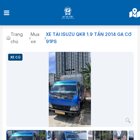
Nhảy
tới
nội
dung
Trang
Mua
XE TẢI ISUZU QKR 1.9 TẤN 2014 GA CƠ
›
›
chủ
xe
91PS
XE CŨ
🔍