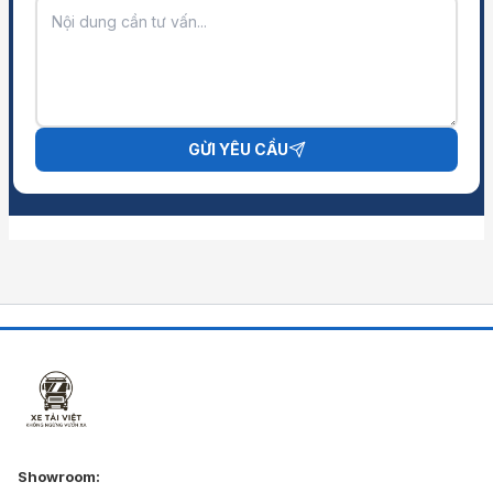
GỪI YÊU CẦU
Showroom: