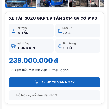
XE TẢI ISUZU QKR 1.9 TẤN 2014 GA CƠ 91PS
Tải trọng
Năm SX
1.9 TẤN
2014
Loại thùng
Tính trạng
THÙNG KÍN
XE CŨ
239.000.000 đ
Giảm tiền mặt lên đến 10 triệu đồng
LIÊN HỆ TƯ VẤN NGAY
Hỗ trợ vay vốn lên đến 80%