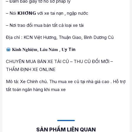
– Đảm bảo giấy tờ hồ sơ pháp lý
– Nói 𝗞𝗛𝗢̂𝗡𝗚 với xe tai nạn , ngập nước
– Nơi trao đổi mua bán tất cả loại xe tải
Địa chỉ : KCN Việt Hương, Thuận Giao, Bình Dương Cũ
𝐊𝐢𝐧𝐡 𝐍𝐠𝐡𝐢𝐞̣̂𝐦, 𝐋𝐚̂𝐮 𝐍𝐚̆𝐦 , 𝐔
𝐲 Tín
CHUYÊN MUA BÁN XE TẢI CŨ – THU CŨ ĐỔI MỚI –
THẨM ĐỊNH XE ONLINE
Mô tả: Xe Chính chủ. Thu mua xe cũ tại nhà giá cao . Hỗ trợ
tất toán ngân hàng khi mua xe
SẢN PHẨM LIÊN QUAN