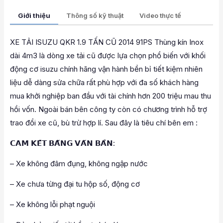
Giới thiệu
Thông số kỹ thuật
Video thực tế
XE TẢI ISUZU QKR 1.9 TẤN CŨ 2014 91PS Thùng kín Inox
dài 4m3 là dòng xe tải cũ được lựa chọn phổ biến với khối
động cơ isuzu chính hãng vận hành bền bỉ tiết kiệm nhiên
liệu dễ dàng sửa chữa rất phù hợp với đa số khách hàng
mua khởi nghiệp ban đầu với tài chính hơn 200 triệu mau thu
hồi vốn. Ngoài bán bên công ty còn có chương trình hỗ trợ
trao đổi xe cũ, bù trừ hợp lí. Sau đây là tiêu chí bên em :
𝗖𝗔𝗠 𝗞𝗘̂́𝗧 𝗕𝗔̆̀𝗡𝗚 𝗩𝗔̆𝗡 𝗕𝗔̉𝗡:
– Xe không đâm đụng, không ngập nước
– Xe chưa từng đại tu hộp số, động cơ
– Xe không lỗi phạt nguội