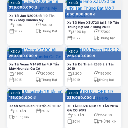
XE CŨ
XE CŨ
339.000.000 đ
SINO
Ford
Mercedes
KHÁC
TRUK
660.000.000 đ
Xe Tải Jac N200S tải 1.9 Tấn
Ford
Mercedes
Sinotruk
Khác
2022 Máy Cumins Mỹ
Xe Tải Hino XZU720 tải 3.49 Tấn
1990
76000
Thùng Bạt Mở 7 Bửng 2022
2022
Thùng Bạt
3490 kg
177009
MỨC GIÁ
2022
Thùng bạt
Dưới 500 triệu
500 - 700 triệu
700tr - 1 tỷ
XE CŨ
XE CŨ
Trên 1 tỷ
250.000.000 đ
265.000.000 đ
Xe Tải Veam VT490 tải 4.9 Tấn
Xe Tải Đô Thành IZ65 2.2 Tấn
Máy Hyundai Ga Cơ
2019
Tìm xe ngay
4990
200000
2.200
156000
2015
Thùng Bạt
2019
thùng bạt
XE CŨ
XE CŨ
116.000.000 đ
239.000.000 đ
Xe tải Mitsubishi 1.9 tấn cũ 2007
XE TẢI ISUZU QKR 1.9 TẤN 2014
GA CƠ 91PS
1.9 TẤN
2007
1.9 TẤN
255000
thùng kín
2014
THÙNG KÍN