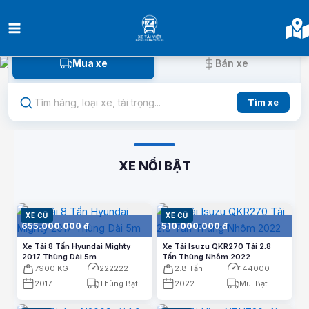
Nhảy
tới
nội
dung
Mua xe
Bán xe
Tìm xe
CHỌN HÃNG XE
XE NỔI BẬT
TẤT CẢ
Isuzu
Hino
Tất cả
Hyundai
Isuzu
Hino
XE CŨ
XE CŨ
655.000.000 đ
510.000.000 đ
Xe Tải 8 Tấn Hyundai Mighty
Xe Tải Isuzu QKR270 Tải 2.8
2017 Thùng Dài 5m
Thaco
Dongfeng
Tấn Thùng Nhôm 2022
Fuso
7900 KG
222222
2.8 Tấn
144000
Thaco
Dongfeng
JAC
Fuso
2017
Thùng Bạt
2022
Mui Bạt