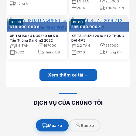
1.9 TẤN
255000
thùng kín
2014
THÙNG KÍN
XE CŨ
XE CŨ
679.000.000 đ
295.000.000 đ
XE TẢI ISUZU NQR550 tải 5.8
XE TẢI ISUZU 2016 2T2 THÙNG
Tấn Thùng Dài 6m2 2022
DÀI 4M3
5.8 TẤN
167000
2.2 TẤN
257000
2022
Thùng bạt
2016
Thùng kín
Xem thêm xe tải →
DỊCH VỤ CỦA CHÚNG TÔI
Mua xe
Bán xe