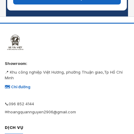
Showroom:
📍 Khu công nghiệp Việt Hương, phường Thuận giao,Tp Hồ Chí
Minh
🗺 Chỉ đường
📞
096 852 4144
✉
hoangquannguyen2906@gmail.com
DỊCH VỤ