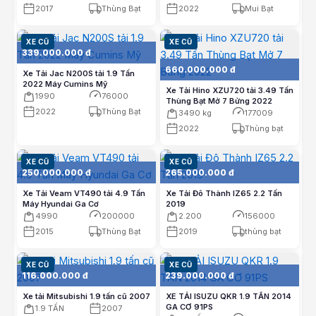
2017
Thùng Bạt
2022
Mui Bạt
XE CŨ
XE CŨ
339.000.000 đ
660.000.000 đ
Xe Tải Jac N200S tải 1.9 Tấn
2022 Máy Cumins Mỹ
Xe Tải Hino XZU720 tải 3.49 Tấn
1990
76000
Thùng Bạt Mở 7 Bửng 2022
2022
Thùng Bạt
3490 kg
177009
2022
Thùng bạt
XE CŨ
XE CŨ
250.000.000 đ
265.000.000 đ
Xe Tải Veam VT490 tải 4.9 Tấn
Xe Tải Đô Thành IZ65 2.2 Tấn
Máy Hyundai Ga Cơ
2019
4990
200000
2.200
156000
2015
Thùng Bạt
2019
thùng bạt
XE CŨ
XE CŨ
116.000.000 đ
239.000.000 đ
Xe tải Mitsubishi 1.9 tấn cũ 2007
XE TẢI ISUZU QKR 1.9 TẤN 2014
GA CƠ 91PS
1.9 TẤN
2007