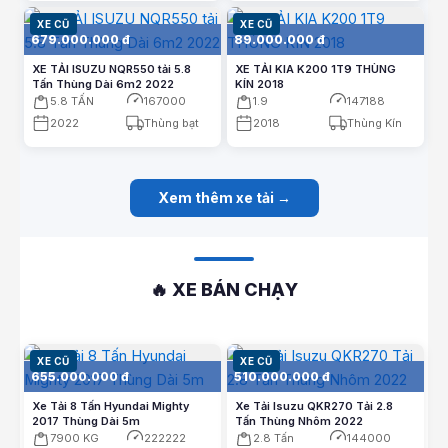
XE CŨ
XE CŨ
679.000.000 đ
89.000.000 đ
XE TẢI ISUZU NQR550 tải 5.8
XE TẢI KIA K200 1T9 THÙNG
Tấn Thùng Dài 6m2 2022
KÍN 2018
5.8 TẤN
167000
1.9
147188
2022
Thùng bạt
2018
Thùng Kín
Xem thêm xe tải →
🔥 XE BÁN CHẠY
XE CŨ
XE CŨ
655.000.000 đ
510.000.000 đ
Xe Tải 8 Tấn Hyundai Mighty
Xe Tải Isuzu QKR270 Tải 2.8
2017 Thùng Dài 5m
Tấn Thùng Nhôm 2022
7900 KG
222222
2.8 Tấn
144000